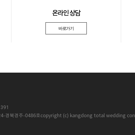
온라인 상담
바로가기
391
로
24-경북경주-0486호
copyright (c) kangdong total wedding conv