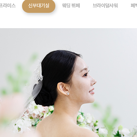
 프라미스
신부대기실
웨딩 뷔페
브라이덜샤워
폐