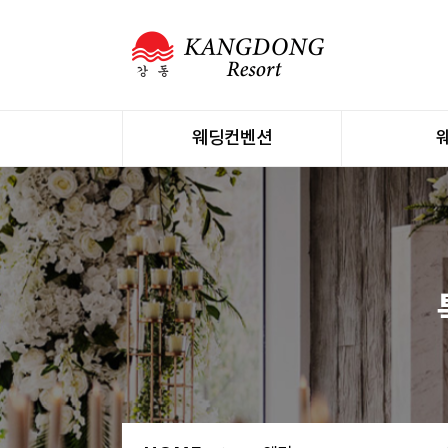
웨딩컨벤션