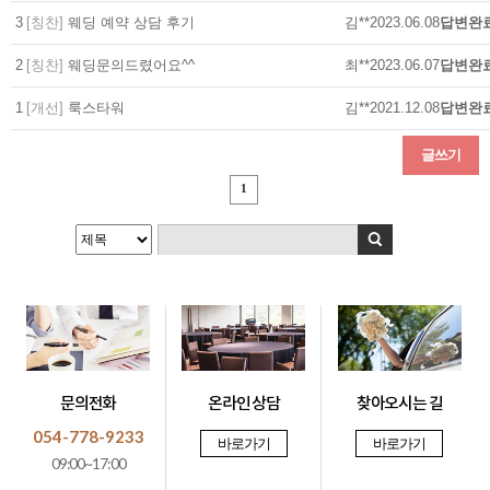
3
[칭찬]
웨딩 예약 상담 후기
김**
2023.06.08
답변완
2
[칭찬]
웨딩문의드렸어요^^
최**
2023.06.07
답변완
1
[개선]
룩스타워
김**
2021.12.08
답변완
글쓰기
1
문의전화
온라인 상담
찾아오시는 길
054-778-9233
바로가기
바로가기
09:00~17:00