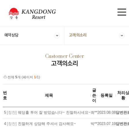
특별한 웨딩
당신을 위한 곳
을 꿈꾸는
고객의소리
예약상담
Customer Center
고객의소리
전체
5
개 (페이지
1
/1)
글
번
처리
제목
쓴
등록일
호
황
이
5
[칭찬]
웨딩홀 투어 잘 받았습니다~ 친절하시네요~
최**
2023.08.08
답변완
4
[칭찬]
친절하게 상담해 주셔서 감사해요~
박**
2023.07.19
답변완