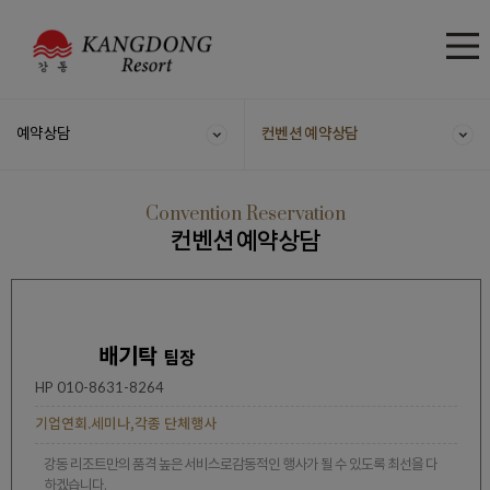
특별한 웨딩
당신을 위한 곳
을 꿈꾸는
컨벤션 예약상담
예약상담
Convention Reservation
컨벤션 예약상담
배기탁
팀장
HP 010-8631-8264
기업연회.세미나,각종 단체행사
강동 리조트만의 품격 높은 서비스로
감동적인 행사가 될 수 있도록 최선을 다
하겠습니다.