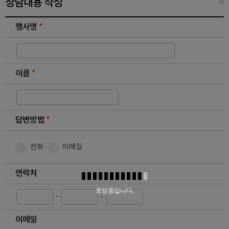
상담내용 작성
니다.
* 이용자는 해당 개인정보 수집 및 이용 동의에 대한 거부 권리가 있습니
다.
행사명
*
이름
*
답변방법
*
전화
이메일
연락처
로딩중입니다.
-
-
이메일